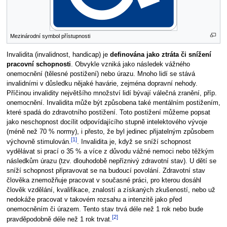
Mezinárodní symbol přístupnosti
Invalidita (invalidnost, handicap) je
definována jako ztráta či snížení
pracovní schopnosti
. Obvykle vzniká jako následek vážného
onemocnění (tělesné postižení) nebo úrazu. Mnoho lidí se stává
invalidními v důsledku nějaké havárie, zejména dopravní nehody.
Příčinou invalidity největšího množství lidí bývají válečná zranění, příp.
onemocnění. Invalidita může být způsobena také mentálním postižením,
které spadá do zdravotního postižení. Toto postižení můžeme popsat
jako neschopnost docílit odpovídajícího stupně intelektového vývoje
(méně než 70 % normy), i přesto, že byl jedinec přijatelným způsobem
[1]
výchovně stimulován.
. Invalidita je, když se sníží schopnost
vydělávat si prací o 35 % a více z důvodu vážné nemoci nebo těžkým
následkům úrazu (tzv. dlouhodobě nepříznivý zdravotní stav). U dětí se
sníží schopnost připravovat se na budoucí povolání. Zdravotní stav
člověka znemožňuje pracovat v současné práci, pro kterou dosáhl
člověk vzdělání, kvalifikace, znalostí a získaných zkušeností, nebo už
nedokáže pracovat v takovém rozsahu a intenzitě jako před
onemocněním či úrazem. Tento stav trvá déle než 1 rok nebo bude
[2]
pravděpodobně déle než 1 rok trvat.