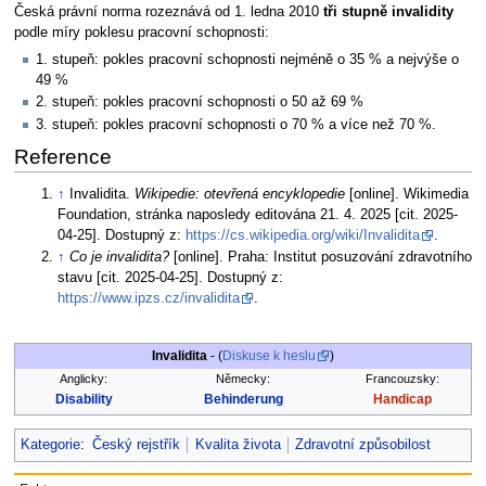
Česká právní norma rozeznává od 1. ledna 2010
tři stupně invalidity
podle míry poklesu pracovní schopnosti:
1. stupeň: pokles pracovní schopnosti nejméně o 35 % a nejvýše o
49 %
2. stupeň: pokles pracovní schopnosti o 50 až 69 %
3. stupeň: pokles pracovní schopnosti o 70 % a více než 70 %.
Reference
↑
Invalidita.
Wikipedie: otevřená encyklopedie
[online]. Wikimedia
Foundation, stránka naposledy editována 21. 4. 2025 [cit. 2025-
04-25]. Dostupný z:
https://cs.wikipedia.org/wiki/Invalidita
.
↑
Co je invalidita?
[online]. Praha: Institut posuzování zdravotního
stavu [cit. 2025-04-25]. Dostupný z:
https://www.ipzs.cz/invalidita
.
Invalidita
- (
Diskuse k heslu
)
Anglicky:
Německy:
Francouzsky:
Disability
Behinderung
Handicap
Kategorie
:
Český rejstřík
Kvalita života
Zdravotní způsobilost