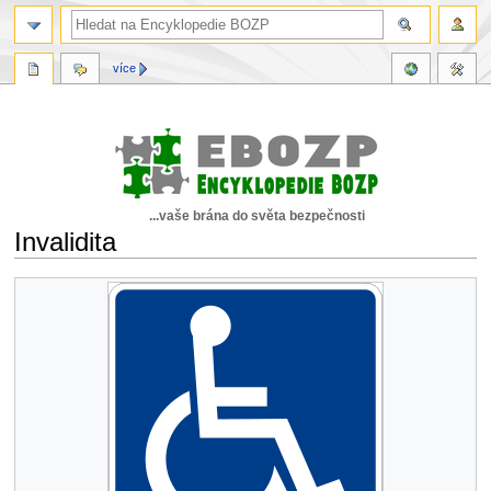
více
...vaše brána do světa bezpečnosti
Invalidita
Skočit
Skočit
na
na
navigaci
vyhledávání