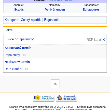
Anglicky:
Německy:
Francouzsky:
Scalds
Verbrühungen
Échaudures
Kategorie
:
Český rejstřík
Ergonomie
Fakta
...více o "
Opařeniny
"
RDF kanál
Asociovaný termín
Popáleniny
+
Nadřazený termín
Druh zranění
+
Stránka byla naposledy editována 10. 2. 2013 v 18:03.
Stránka byla zobrazena
34 493krát.
Ochrana osobních údajů
O Encyklopedie BOZP
.