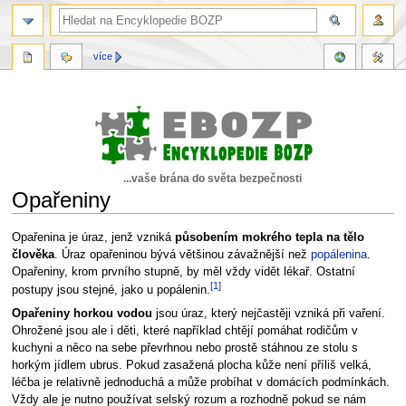
více
...vaše brána do světa bezpečnosti
Opařeniny
Skočit
Skočit
Opařenina je úraz, jenž vzniká
působením mokrého tepla na tělo
na
na
člověka
. Úraz opařeninou bývá většinou závažnější než
popálenina
.
navigaci
vyhledávání
Opařeniny, krom prvního stupně, by měl vždy vidět lékař. Ostatní
[1]
postupy jsou stejné, jako u popálenin.
Opařeniny horkou vodou
jsou úraz, který nejčastěji vzniká při vaření.
Ohrožené jsou ale i děti, které například chtějí pomáhat rodičům v
kuchyni a něco na sebe převrhnou nebo prostě stáhnou ze stolu s
horkým jídlem ubrus. Pokud zasažená plocha kůže není příliš velká,
léčba je relativně jednoduchá a může probíhat v domácích podmínkách.
Vždy ale je nutno používat selský rozum a rozhodně pokud se nám