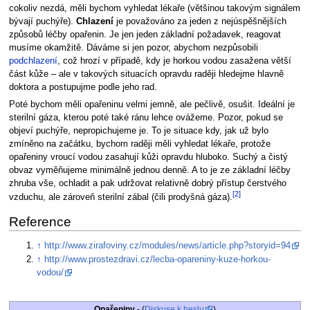
cokoliv nezdá, měli bychom vyhledat lékaře (většinou takovým signálem
bývají puchýře).
Chlazení
je považováno za jeden z nejúspěšnějších
způsobů léčby opařenin. Je jen jeden základní požadavek, reagovat
musíme okamžitě. Dáváme si jen pozor, abychom nezpůsobili
podchlazení
, což hrozí v případě, kdy je horkou vodou zasažena větší
část kůže – ale v takových situacích opravdu raději hledejme hlavně
doktora a postupujme podle jeho rad.
Poté bychom měli opařeninu velmi jemně, ale pečlivě, osušit. Ideální je
sterilní gáza, kterou poté také ránu lehce ovážeme. Pozor, pokud se
objeví puchýře, nepropichujeme je. To je situace kdy, jak už bylo
zmíněno na začátku, bychom raději měli vyhledat lékaře, protože
opařeniny vroucí vodou zasahují kůži opravdu hluboko. Suchý a čistý
obvaz vyměňujeme minimálně jednou denně. A to je ze základní léčby
zhruba vše, ochladit a pak udržovat relativně dobrý přístup čerstvého
[2]
vzduchu, ale zároveň sterilní zábal (čili prodyšná gáza).
Reference
↑
http://www.zirafoviny.cz/modules/news/article.php?storyid=94
↑
http://www.prostezdravi.cz/lecba-opareniny-kuze-horkou-
vodou/
Opařeniny
- (
Diskuse k heslu
)