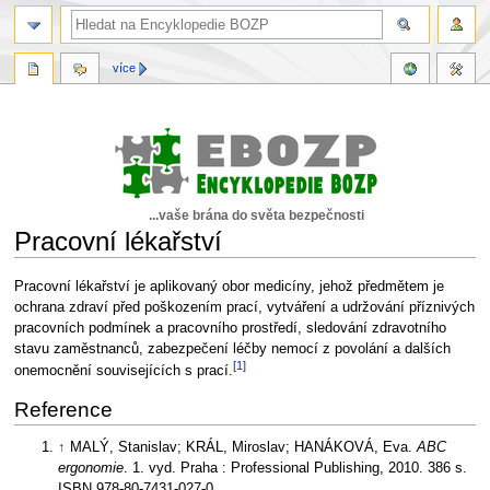
více
...vaše brána do světa bezpečnosti
Pracovní lékařství
Skočit
Skočit
Pracovní lékařství je aplikovaný obor medicíny, jehož předmětem je
na
na
ochrana zdraví před poškozením prací, vytváření a udržování příznivých
navigaci
vyhledávání
pracovních podmínek a pracovního prostředí, sledování zdravotního
stavu zaměstnanců, zabezpečení léčby nemocí z povolání a dalších
[1]
onemocnění souvisejících s prací.
Reference
↑
MALÝ, Stanislav; KRÁL, Miroslav; HANÁKOVÁ, Eva.
ABC
ergonomie
. 1. vyd. Praha : Professional Publishing, 2010. 386 s.
ISBN 978-80-7431-027-0.