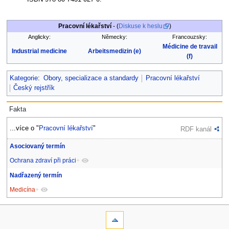
Pracovní lékařství
- (
Diskuse k heslu
)
Anglicky:
Německy:
Francouzsky:
Médicine de travail
Industrial medicine
Arbeitsmedizin (e)
(f)
Kategorie
:
Obory, specializace a standardy
Pracovní lékařství
Český rejstřík
Fakta
...více o "
Pracovní lékařství
"
RDF kanál
Asociovaný termín
Ochrana zdraví při práci
+
Nadřazený termín
Medicína
+