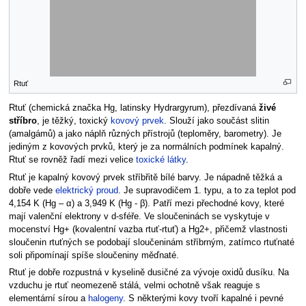
Rtuť
Rtuť (chemická značka Hg, latinsky Hydrargyrum), přezdívaná
živé
stříbro
, je těžký, toxický
kovový prvek
. Slouží jako součást slitin
(amalgámů) a jako náplň různých přístrojů (teploměry, barometry). Je
jediným z kovových prvků, který je za normálních podmínek kapalný.
Rtuť se rovněž řadí mezi velice
toxické látky
.
Rtuť je kapalný kovový prvek stříbřitě bílé barvy. Je nápadně těžká a
dobře vede
elektrický proud
. Je supravodičem 1. typu, a to za teplot pod
4,154 K (Hg – α) a 3,949 K (Hg - β). Patří mezi přechodné kovy, které
mají valenční elektrony v d-sféře. Ve sloučeninách se vyskytuje v
mocenství Hg+ (kovalentní vazba rtuť-rtuť) a Hg2+, přičemž vlastnosti
sloučenin rtuťných se podobají sloučeninám stříbrným, zatímco rtuťnaté
soli připomínají spíše sloučeniny měďnaté.
Rtuť je dobře rozpustná v kyselině dusičné za vývoje oxidů dusíku. Na
vzduchu je rtuť neomezeně stálá, velmi ochotně však reaguje s
elementární sírou a
halogeny
. S některými kovy tvoří kapalné i pevné