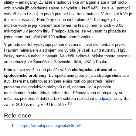
slitiny – amalgámy. Zvláště snadno vzniká amalgám zlata a rtuť proto
vzbuzovala již odedávna zájem alchymistů, kteří věřili, že s její pomocí
vytvoří zlato i z jiných prvků pomocí tzv. transmutace. V zemské kůře je
rtuť velmi vzácná. Průměrný obsah činí kolem 0,1–0,3 mg/kg. I v
mořské vodě je její koncentrace téměř na hranici měřitelnosti – 0,03
mikrogramu v jednom litru. Předpokládá se, že ve vesmíru připadá na
jeden atom rtuti přibližně 120 miliard atomů vodíku.
V přírodě se rtuť vyskytuje poměrně vzácně i jako elementární prvek.
Hlavním minerálem a zdrojem pro výrobu je však sulfid rtuťnatý, HgS,
česky rumělka neboli cinabarit. Největší světová ložiska tohoto nerostu
se nacházejí ve Španělsku, Slovinsku, Itálii, USA a Rusku.
Průmyslové využití rtuti přináší vážné
ekologické, zdravotní a
společenské problémy
. Evropská unie proto přijala strategii eliminace
rtuti, která má zahrnovat snížení emisí rtuti do prostředí, řešení
problému dlouhodobých přebytků rtuti, ochranu lidí a podporu
mezinárodních akcí týkajících se rtuti. Připravovaná strategie by se
měla bezprostředně dotýkat také sektoru nakládání s
odpady
. Ceny rtuti
[1]
za rok 2010 vzrostly v EU téměř 3×.
Reference
↑
https://cs.wikipedia.org/wiki/Rtuť