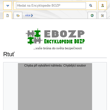
více
...vaše brána do světa bezpečnosti
Rtuť
Skočit
Skočit
Chyba při vytváření náhledu: Chybějící soubor
na
na
navigaci
vyhledávání