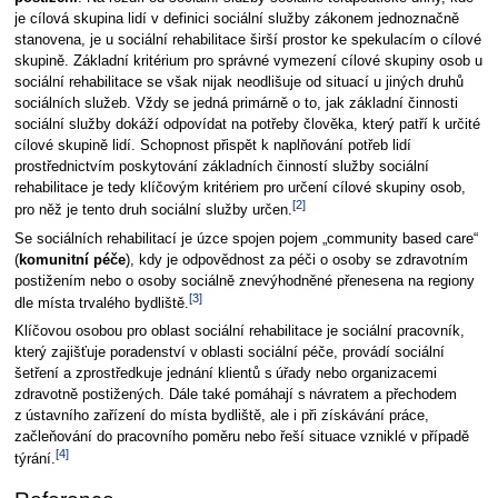
je cílová skupina lidí v definici sociální služby zákonem jednoznačně
stanovena, je u sociální rehabilitace širší prostor ke spekulacím o cílové
skupině. Základní kritérium pro správné vymezení cílové skupiny osob u
sociální rehabilitace se však nijak neodlišuje od situací u jiných druhů
sociálních služeb. Vždy se jedná primárně o to, jak základní činnosti
sociální služby dokáží odpovídat na potřeby člověka, který patří k určité
cílové skupině lidí. Schopnost přispět k naplňování potřeb lidí
prostřednictvím poskytování základních činností služby sociální
rehabilitace je tedy klíčovým kritériem pro určení cílové skupiny osob,
[2]
pro něž je tento druh sociální služby určen.
Se sociálních rehabilitací je úzce spojen pojem „community based care“
(
komunitní péče
), kdy je odpovědnost za péči o osoby se zdravotním
postižením nebo o osoby sociálně znevýhodněné přenesena na regiony
[3]
dle místa trvalého bydliště.
Klíčovou osobou pro oblast sociální rehabilitace je sociální pracovník,
který zajišťuje poradenství v oblasti sociální péče, provádí sociální
šetření a zprostředkuje jednání klientů s úřady nebo organizacemi
zdravotně postižených. Dále také pomáhají s návratem a přechodem
z ústavního zařízení do místa bydliště, ale i při získávání práce,
začleňování do pracovního poměru nebo řeší situace vzniklé v případě
[4]
týrání.