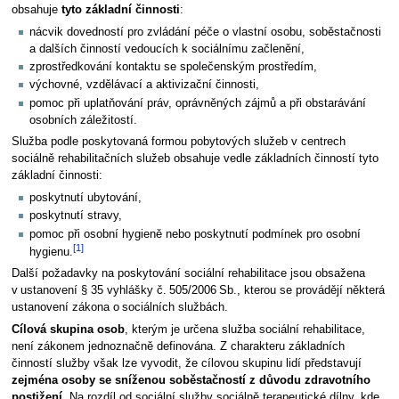
obsahuje
tyto základní činnosti
:
nácvik dovedností pro zvládání péče o vlastní osobu, soběstačnosti
a dalších činností vedoucích k sociálnímu začlenění,
zprostředkování kontaktu se společenským prostředím,
výchovné, vzdělávací a aktivizační činnosti,
pomoc při uplatňování práv, oprávněných zájmů a při obstarávání
osobních záležitostí.
Služba podle poskytovaná formou pobytových služeb v centrech
sociálně rehabilitačních služeb obsahuje vedle základních činností tyto
základní činnosti:
poskytnutí ubytování,
poskytnutí stravy,
pomoc při osobní hygieně nebo poskytnutí podmínek pro osobní
[1]
hygienu.
Další požadavky na poskytování sociální rehabilitace jsou obsažena
v ustanovení § 35 vyhlášky č. 505/2006 Sb., kterou se provádějí některá
ustanovení zákona o sociálních službách.
Cílová skupina osob
, kterým je určena služba sociální rehabilitace,
není zákonem jednoznačně definována. Z charakteru základních
činností služby však lze vyvodit, že cílovou skupinu lidí představují
zejména osoby se sníženou soběstačností z důvodu zdravotního
postižení
. Na rozdíl od sociální služby sociálně terapeutické dílny, kde