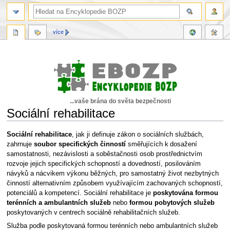
více
...vaše brána do světa bezpečnosti
Sociální rehabilitace
Skočit
Skočit
Sociální rehabilitace
, jak ji definuje zákon o sociálních službách,
na
na
zahrnuje
soubor specifických činností
směřujících k dosažení
navigaci
vyhledávání
samostatnosti, nezávislosti a soběstačnosti osob prostřednictvím
rozvoje jejich specifických schopností a dovedností, posilováním
návyků a nácvikem výkonu běžných, pro samostatný život nezbytných
činností alternativním způsobem využívajícím zachovaných schopností,
potenciálů a kompetencí. Sociální rehabilitace je
poskytována formou
terénních a ambulantních služeb
nebo
formou pobytových služeb
poskytovaných v centrech sociálně rehabilitačních služeb.
Služba podle poskytovaná formou terénních nebo ambulantních služeb