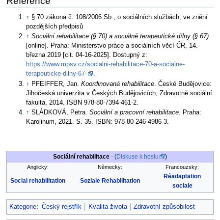
Reference
↑
§ 70 zákona č. 108/2006 Sb., o sociálních službách, ve znění
pozdějších předpisů
↑
Sociální rehabilitace (§ 70) a sociálně terapeutické dílny (§ 67)
[online]. Praha: Ministerstvo práce a sociálních věcí ČR, 14.
března 2019 [cit. 04-16-2025]. Dostupný z:
https://www.mpsv.cz/socialni-rehabilitace-70-a-socialne-
terapeuticke-dilny-67-
.
↑
PFEIFFER, Jan.
Koordinovaná rehabilitace
. České Budějovice:
Jihočeská univerzita v Českých Budějovicích, Zdravotně sociální
fakulta, 2014. ISBN 978-80-7394-461-2.
↑
SLÁDKOVÁ, Petra.
Sociální a pracovní rehabilitace
. Praha:
Karolinum, 2021. S. 35. ISBN: 978-80-246-4986-3.
Sociální rehabilitace
- (
Diskuse k heslu
)
Anglicky:
Německy:
Francouzsky:
Réadaptation
Social rehabilitation
Soziale Rehabilitation
sociale
Kategorie
:
Český rejstřík
Kvalita života
Zdravotní způsobilost