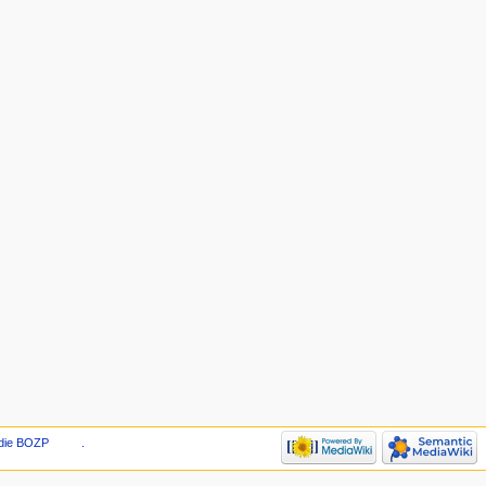
die BOZP
.