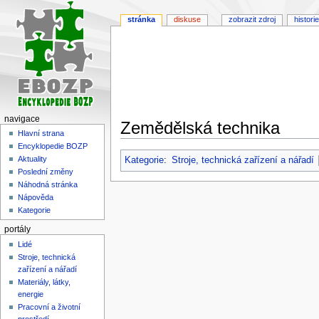
stránka
diskuse
zobrazit zdroj
historie
navigace
Zemědělská technika
Hlavní strana
Encyklopedie BOZP
Skočit
Skočit
Aktuality
Kategorie
:
Stroje, technická zařízení a nářadí
na
na
Poslední změny
navigaci
vyhledávání
Náhodná stránka
Nápověda
Kategorie
portály
Lidé
Stroje, technická
zařízení a nářadí
Materiály, látky,
energie
Pracovní a životní
prostředí