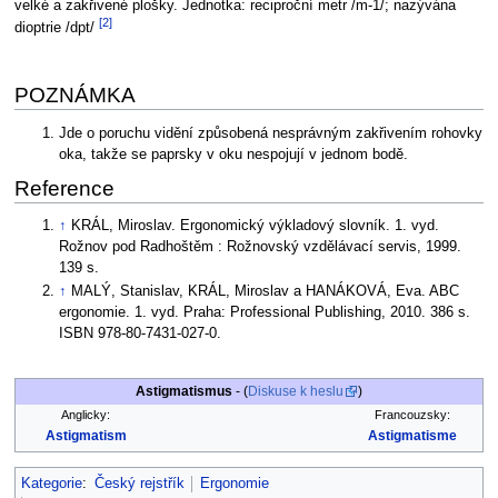
velké a zakřivené plošky. Jednotka: reciproční metr /m-1/; nazývána
[2]
dioptrie /dpt/
POZNÁMKA
Jde o poruchu vidění způsobená nesprávným zakřivením rohovky
oka, takže se paprsky v oku nespojují v jednom bodě.
Reference
↑
KRÁL, Miroslav. Ergonomický výkladový slovník. 1. vyd.
Rožnov pod Radhoštěm : Rožnovský vzdělávací servis, 1999.
139 s.
↑
MALÝ, Stanislav, KRÁL, Miroslav a HANÁKOVÁ, Eva. ABC
ergonomie. 1. vyd. Praha: Professional Publishing, 2010. 386 s.
ISBN 978-80-7431-027-0.
Astigmatismus
- (
Diskuse k heslu
)
Anglicky:
Francouzsky:
Astigmatism
Astigmatisme
Kategorie
:
Český rejstřík
Ergonomie