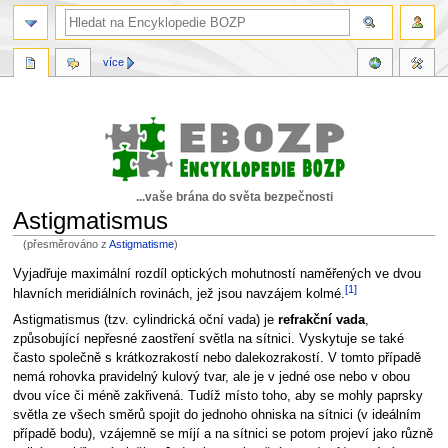
více
...vaše brána do světa bezpečnosti
Astigmatismus
(přesměrováno z
Astigmatisme
)
Skočit
Skočit
Vyjadřuje maximální rozdíl optických mohutností naměřených ve dvou
[1]
na
na
hlavních meridiálních rovinách, jež jsou navzájem kolmé.
navigaci
vyhledávání
Astigmatismus (tzv. cylindrická oční vada) je
refrakční vada
,
způsobující nepřesné zaostření světla na sítnici. Vyskytuje se také
často společně s krátkozrakostí nebo dalekozrakostí. V tomto případě
nemá rohovka pravidelný kulový tvar, ale je v jedné ose nebo v obou
dvou více či méně zakřivená. Tudíž místo toho, aby se mohly paprsky
světla ze všech směrů spojit do jednoho ohniska na sítnici (v ideálním
případě bodu), vzájemně se míjí a na sítnici se potom projeví jako různě