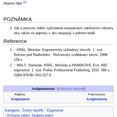
[2]
dioptrie /dpt/
POZNÁMKA
Jde o poruchu vidění způsobená nesprávným zakřivením rohovky
oka, takže se paprsky v oku nespojují v jednom bodě.
Reference
↑
KRÁL, Miroslav. Ergonomický výkladový slovník. 1. vyd.
Rožnov pod Radhoštěm : Rožnovský vzdělávací servis, 1999.
139 s.
↑
MALÝ, Stanislav, KRÁL, Miroslav a HANÁKOVÁ, Eva. ABC
ergonomie. 1. vyd. Praha: Professional Publishing, 2010. 386 s.
ISBN 978-80-7431-027-0.
Astigmatismus
- (
Diskuse k heslu
)
Anglicky:
Francouzsky:
Astigmatism
Astigmatisme
Kategorie
:
Český rejstřík
Ergonomie
Ochrana zdraví, hygiena práce