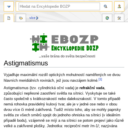
více
...vaše brána do světa bezpečnosti
Astigmatismus
Skočit
Skočit
Vyjadřuje maximální rozdíl optických mohutností naměřených ve dvou
[1]
na
na
hlavních meridiálních rovinách, jež jsou navzájem kolmé.
navigaci
vyhledávání
Astigmatismus (tzv. cylindrická oční vada) je
refrakční vada
,
způsobující nepřesné zaostření světla na sítnici. Vyskytuje se také
často společně s krátkozrakostí nebo dalekozrakostí. V tomto případě
nemá rohovka pravidelný kulový tvar, ale je v jedné ose nebo v obou
dvou více či méně zakřivená. Tudíž místo toho, aby se mohly paprsky
světla ze všech směrů spojit do jednoho ohniska na sítnici (v ideálním
případě bodu), vzájemně se míjí a na sítnici se potom projeví jako různě
velké a zakřivené plošky. Jednotka: reciproční metr /m-1/; nazývána