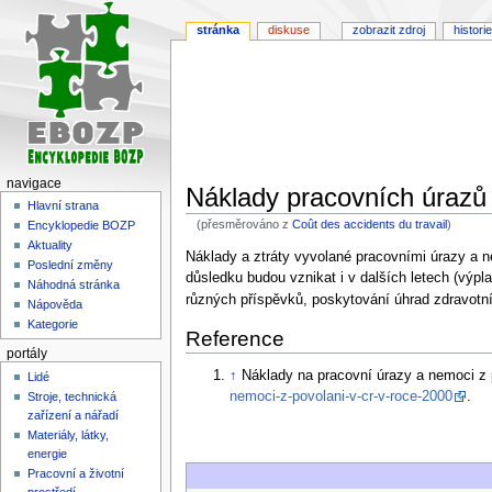
stránka
diskuse
zobrazit zdroj
historie
navigace
Náklady pracovních úrazů
Hlavní strana
(přesměrováno z
Coût des accidents du travail
)
Encyklopedie BOZP
Aktuality
Skočit
Skočit
Náklady a ztráty vyvolané pracovními úrazy a nem
Poslední změny
na
na
důsledku budou vznikat i v dalších letech (výp
Náhodná stránka
navigaci
vyhledávání
různých příspěvků, poskytování úhrad zdravotní
Nápověda
Kategorie
Reference
portály
↑
Náklady na pracovní úrazy a nemoci z
Lidé
nemoci-z-povolani-v-cr-v-roce-2000
.
Stroje, technická
zařízení a nářadí
Materiály, látky,
energie
Pracovní a životní
prostředí