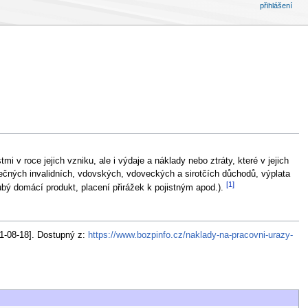
přihlášení
 v roce jejich vzniku, ale i výdaje a náklady nebo ztráty, které v jejich
tečných invalidních, vdovských, vdoveckých a sirotčích důchodů, výplata
[1]
bý domácí produkt, placení přirážek k pojistným apod.).
21-08-18]. Dostupný z:
https://www.bozpinfo.cz/naklady-na-pracovni-urazy-