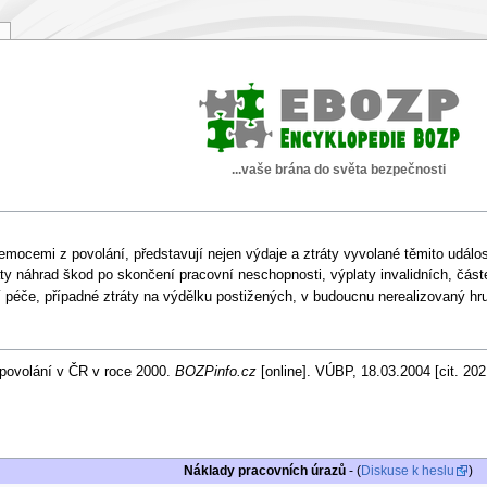
...vaše brána do světa bezpečnosti
ocemi z povolání, představují nejen výdaje a ztráty vyvolané těmito událostmi
laty náhrad škod po skončení pracovní neschopnosti, výplaty invalidních, čás
 péče, případné ztráty na výdělku postižených, v budoucnu nerealizovaný hru
 povolání v ČR v roce 2000.
BOZPinfo.cz
[online]. VÚBP, 18.03.2004 [cit. 20
Náklady pracovních úrazů
- (
Diskuse k heslu
)