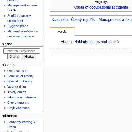
Anglicky:
Management a řízení
Costs of occupational accidents
BOZP
Sociální aspekty,
Kategorie
:
Český rejstřík
Management a říz
společnost
Hygiena práce
Mimořádné události a
Fakta
nežádoucí situace
...více o "
Náklady pracovních úrazů
"
hledat
nástroje
Odkazuje sem
Související změny
Speciální stránky
Verze k tisku
Trvalý odkaz
Informace o stránce
Citovat stránku
Projít vlastnosti
reference
Souborný katalog NK
Praha