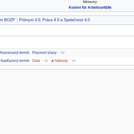
Německy:
Kosten für Arbeitsunfälle
ení BOZP
Průmysl 4.0, Práce 4.0 a Společnost 4.0
Asociovaný termín
Pracovní úrazy
+
Nadřazený termín
Data
+
a
Náklady
+