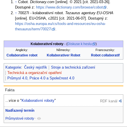
↑
Cobot.
Dictionary.com
[online]. © 2021 [cit. 2021-03-26].
Dostupné z:
https://www.dictionary.com/browse/cobot
.
↑
70027I - kolaborativní robot.
Tezaurus agentury EU-OSHA
[online]. EU-OSHA, c2021 [cit. 2021-06-07]. Dostupný z:
https://osha.europa.eu/cs/tools-and-resources/eu-osha-
thesaurus/term/70027i
.
Kolaborativní roboty
- (
Diskuse k heslu
)
Anglicky:
Německy:
Francouzsky:
Collaborative robot
Kollaborativer Robot
Robot collaboratif
Kategorie
:
Český rejstřík
Stroje a technická zařízení
Technická a organizační opatření
Průmysl 4.0, Práce 4.0 a Společnost 4.0
Fakta
...více o "
Kolaborativní roboty
"
RDF kanál
Nadřazený termín
Průmyslové roboty
+