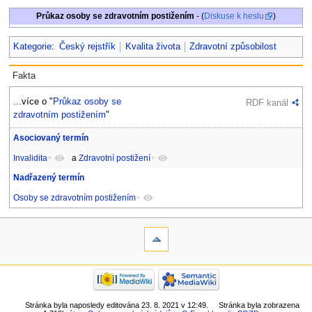
Průkaz osoby se zdravotním postižením
- (
Diskuse k heslu
)
Kategorie
:
Český rejstřík
Kvalita života
Zdravotní způsobilost
Fakta
...více o "
Průkaz osoby se
RDF kanál
zdravotním postižením
"
Asociovaný termín
Invalidita
+
a
Zdravotní postižení
+
Nadřazený termín
Osoby se zdravotním postižením
+
Stránka byla naposledy editována 23. 8. 2021 v 12:49.
Stránka byla zobrazena