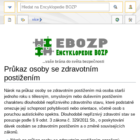
více
...vaše brána do světa bezpečnosti
Průkaz osoby se zdravotním
postižením
Skočit
Skočit
Nárok na průkaz osoby se zdravotním postižením má osoba starší
na
na
jednoho roku s tělesným, smyslovým nebo duševním postižením
navigaci
vyhledávání
charakteru dlouhodobě nepříznivého zdravotního stavu, které podstatně
omezuje její schopnost pohyblivosti nebo orientace, včetně osob s
poruchou autistického spektra. Dlouhodobě nepříznivý zdravotní stav se
posuzuje podle § 9 odst. 3 zákona č. 329/2011 Sb., o poskytování
dávek osobám se zdravotním postižením a o změně souvisejících
zákonů.