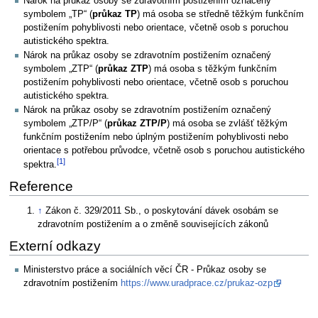
Nárok na průkaz osoby se zdravotním postižením označený
symbolem „TP“ (
průkaz TP
) má osoba se středně těžkým funkčním
postižením pohyblivosti nebo orientace, včetně osob s poruchou
autistického spektra.
Nárok na průkaz osoby se zdravotním postižením označený
symbolem „ZTP“ (
průkaz ZTP
) má osoba s těžkým funkčním
postižením pohyblivosti nebo orientace, včetně osob s poruchou
autistického spektra.
Nárok na průkaz osoby se zdravotním postižením označený
symbolem „ZTP/P“ (
průkaz ZTP/P
) má osoba se zvlášť těžkým
funkčním postižením nebo úplným postižením pohyblivosti nebo
orientace s potřebou průvodce, včetně osob s poruchou autistického
[1]
spektra.
Reference
↑
Zákon č. 329/2011 Sb., o poskytování dávek osobám se
zdravotním postižením a o změně souvisejících zákonů
Externí odkazy
Ministerstvo práce a sociálních věcí ČR - Průkaz osoby se
zdravotním postižením
https://www.uradprace.cz/prukaz-ozp