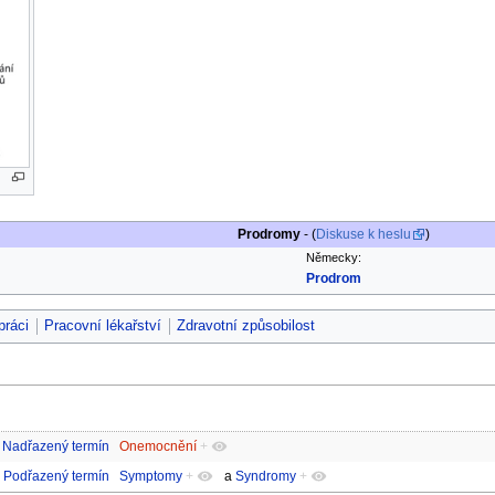
Prodromy
- (
Diskuse k heslu
)
Německy:
Prodrom
práci
Pracovní lékařství
Zdravotní způsobilost
Nadřazený termín
Onemocnění
+
Podřazený termín
Symptomy
+
a
Syndromy
+