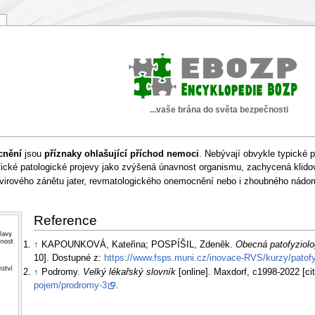
...vaše brána do světa bezpečnosti
cnění
jsou
příznaky ohlašující příchod nemoci
. Nebývají obvykle typické 
ické patologické projevy jako zvýšená únavnost organismu, zachycená klidov
 virového zánětu jater, revmatologického onemocnění nebo i zhoubného nádoru
Reference
↑
KAPOUNKOVÁ, Kateřina; POSPÍŠIL, Zdeněk.
Obecná patofyziol
10]. Dostupné z:
https://www.fsps.muni.cz/inovace-RVS/kurzy/patofy
↑
Podromy.
Velký lékařský slovník
[online]. Maxdorf, c1998-2022 [ci
pojem/prodromy-3
.