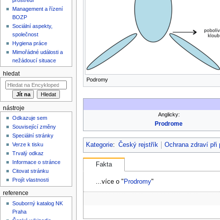
Management a řízení
BOZP
Sociální aspekty,
společnost
Hygiena práce
Mimořádné události a
nežádoucí situace
hledat
Podromy
nástroje
Anglicky:
Odkazuje sem
Prodrome
Související změny
Speciální stránky
Kategorie
:
Český rejstřík
Ochrana zdraví při 
Verze k tisku
Trvalý odkaz
Informace o stránce
Fakta
Citovat stránku
Projít vlastnosti
...více o "
Prodromy
"
reference
Souborný katalog NK
Praha