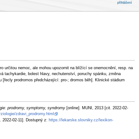
přihlášení
pro určitou nemoc, ale mohou upozornit na blížící se onemocnění, resp. na
á tachykardie, bolest hlavy, nechutenství, poruchy spánku, změna
 [řecly prodromos předcházející: pro-; dromos běh]. Klinické stádium
ogie: prodromy, symptomy, syndromy
[online]. MUNI, 2013 [cit. 2022-02-
ziologie/zdravi_prodromy.html
t. 2022-02-11]. Dostupný z:
https://lekarske.slovniky.cz/lexikon-