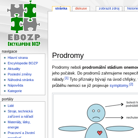
stránka
diskuse
zobrazit zdroj
historie
navigace
Prodromy
Hlavní strana
Encyklopedie BOZP
Skočit
Skočit
Prodromy neboli
prodromální stádium onemo
Aktuality
na
na
jeho počátek. Do prodromů zahrnujeme nespecif
Poslední změny
[1]
navigaci
vyhledávání
nálady.
Tyto příznaky bývají na úvod chřipky,
Náhodná stránka
[2]
Nápověda
průběhu nemoci se již projevuje
symptomy
.
Kategorie
portály
Lidé
Stroje, technická
zařízení a nářadí
Materiály, látky,
energie
Pracovní a životní
prostředí