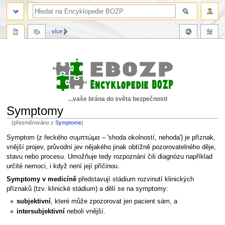
více
...vaše brána do světa bezpečnosti
Symptomy
(přesměrováno z
Symptome
)
Skočit
Skočit
Symptom (z řeckého συμπτώμα – 'shoda okolností, nehoda') je příznak,
na
na
vnější projev, průvodní jev nějakého jinak obtížně pozorovatelného děje,
navigaci
vyhledávání
stavu nebo procesu. Umožňuje tedy rozpoznání čili diagnózu například
určité nemoci, i když není její příčinou.
Symptomy v medicíně
představují stádium rozvinutí klinických
příznaků (tzv. klinické stádium) a dělí se na symptomy:
subjektivní
, které může zpozorovat jen pacient sám, a
intersubjektivní
neboli vnější.