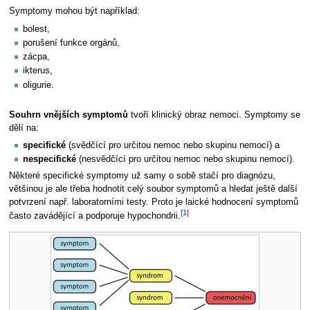
Symptomy mohou být například:
bolest,
porušení funkce orgánů,
zácpa,
ikterus,
oligurie.
Souhrn vnějších symptomů
tvoří klinický obraz nemoci. Symptomy se
dělí na:
specifické
(svědčící pro určitou nemoc nebo skupinu nemocí) a
nespecifické
(nesvědčící pro určitou nemoc nebo skupinu nemocí).
Některé specifické symptomy už samy o sobě stačí pro diagnózu,
většinou je ale třeba hodnotit celý soubor symptomů a hledat ještě další
potvrzení např. laboratorními testy. Proto je laické hodnocení symptomů
[1]
často zavádějící a podporuje hypochondrii.